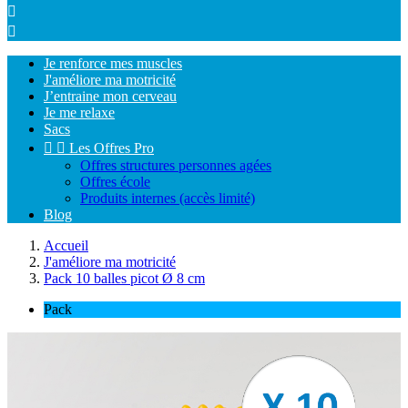


Je renforce mes muscles
J'améliore ma motricité
J’entraine mon cerveau
Je me relaxe
Sacs


Les Offres Pro
Offres structures personnes agées
Offres école
Produits internes (accès limité)
Blog
Accueil
J'améliore ma motricité
Pack 10 balles picot Ø 8 cm
Pack