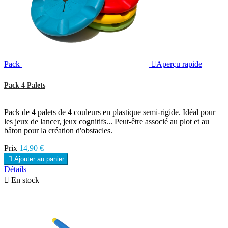
Pack

Aperçu rapide
Pack 4 Palets
Pack de 4 palets de 4 couleurs en plastique semi-rigide. Idéal pour
les jeux de lancer, jeux cognitifs... Peut-être associé au plot et au
bâton pour la création d'obstacles.
Prix
14,90 €

Ajouter au panier
Détails

En stock