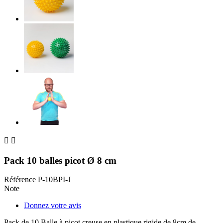


Pack 10 balles picot Ø 8 cm
Référence
P-10BPI-J
Note
Donnez votre avis
Pack de 10 Balle à picot creuse en plastique rigide de 8cm de