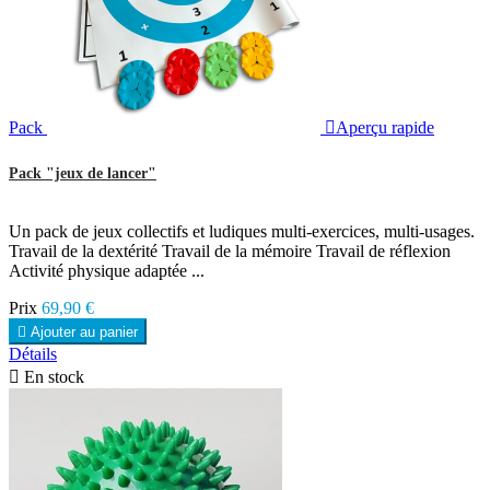
Pack

Aperçu rapide
Pack "jeux de lancer"
Un pack de jeux collectifs et ludiques multi-exercices, multi-usages.
Travail de la dextérité Travail de la mémoire Travail de réflexion
Activité physique adaptée ...
Prix
69,90 €

Ajouter au panier
Détails

En stock