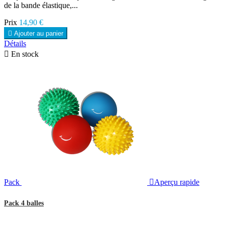
de la bande élastique,...
Prix
14,90 €

Ajouter au panier
Détails

En stock
Pack

Aperçu rapide
Pack 4 balles