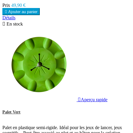
Prix
49,90 €

Ajouter au panier
Détails

En stock

Aperçu rapide
Palet Vert
Palet en plastique semi-rigide. Idéal pour les jeux de lancer, jeux
cognitifs... Peut-être associé au plot et au bâton pour la création