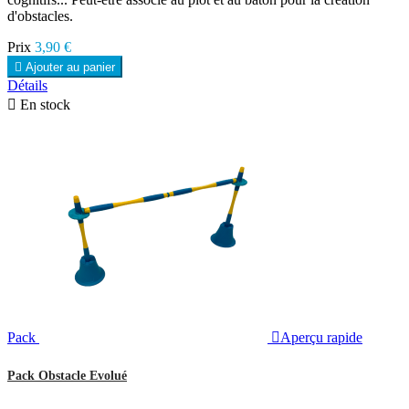
d'obstacles.
Prix
3,90 €

Ajouter au panier
Détails

En stock
Pack

Aperçu rapide
Pack Obstacle Evolué