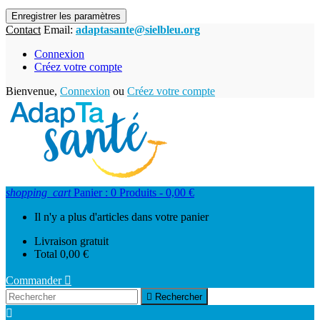
Enregistrer les paramètres
Contact
Email:
adaptasante@sielbleu.org
Connexion
Créez votre compte
Bienvenue,
Connexion
ou
Créez votre compte
shopping_cart
Panier :
0
Produits - 0,00 €
Il n'y a plus d'articles dans votre panier
Livraison
gratuit
Total
0,00 €
Commander


Rechercher
