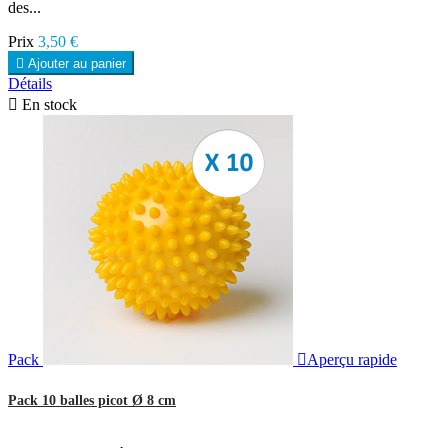
des...
Prix
3,50 €

Ajouter au panier
Détails

En stock
Pack

Aperçu rapide
Pack 10 balles picot Ø 8 cm