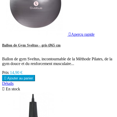

Aperçu rapide
Ballon de Gym Sveltus - gris Ø65 cm
Ballon de gym Sveltus, incontournable de la Méthode Pilates, de la
gym douce et du renforcement musculaire...
Prix
14,90 €

Ajouter au panier
Détails

En stock