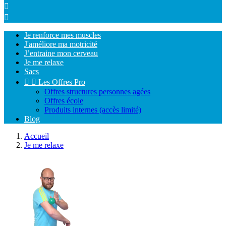


Je renforce mes muscles
J'améliore ma motricité
J’entraine mon cerveau
Je me relaxe
Sacs


Les Offres Pro
Offres structures personnes agées
Offres école
Produits internes (accès limité)
Blog
Accueil
Je me relaxe