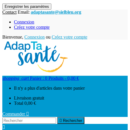
Enregistrer les paramètres
Contact
Email:
adaptasante@sielbleu.org
Connexion
Créez votre compte
Bienvenue,
Connexion
ou
Créez votre compte
shopping_cart
Panier :
0
Produits - 0,00 €
Il n'y a plus d'articles dans votre panier
Livraison
gratuit
Total
0,00 €
Commander


Rechercher
