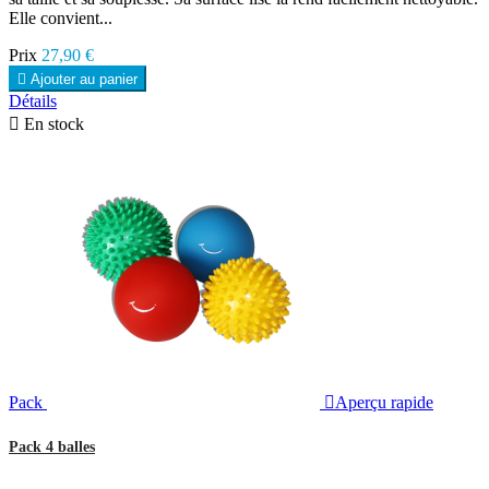
Elle convient...
Prix
27,90 €

Ajouter au panier
Détails

En stock
Pack

Aperçu rapide
Pack 4 balles