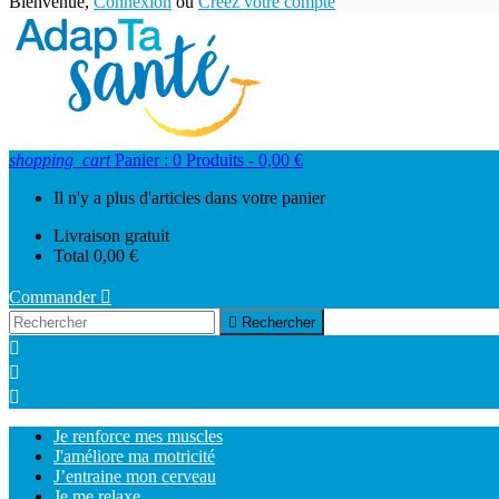
Bienvenue,
Connexion
ou
Créez votre compte
shopping_cart
Panier :
0
Produits - 0,00 €
Il n'y a plus d'articles dans votre panier
Livraison
gratuit
Total
0,00 €
Commander


Rechercher



Je renforce mes muscles
J'améliore ma motricité
J’entraine mon cerveau
Je me relaxe