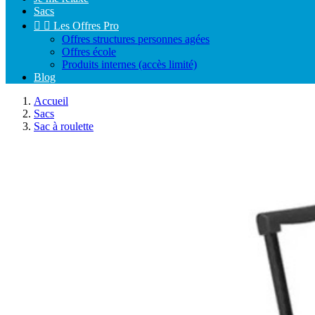
Sacs


Les Offres Pro
Offres structures personnes agées
Offres école
Produits internes (accès limité)
Blog
Accueil
Sacs
Sac à roulette