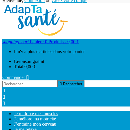
Bienvenue,
Connexion
ou
Créez votre compte
shopping_cart
Panier :
0
Produits - 0,00 €
Il n'y a plus d'articles dans votre panier
Livraison
gratuit
Total
0,00 €
Commander


Rechercher



Je renforce mes muscles
J'améliore ma motricité
J’entraine mon cerveau
Je me relaxe