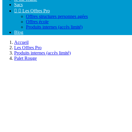
Sacs


Les Offres Pro
Offres structures personnes agées
Offres école
Produits internes (accès limité)
Blog
Accueil
Les Offres Pro
Produits internes (accès limité)
Palet Rouge